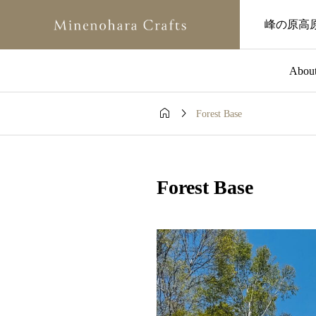
峰の原高
Abou


Forest Base
Forest Base